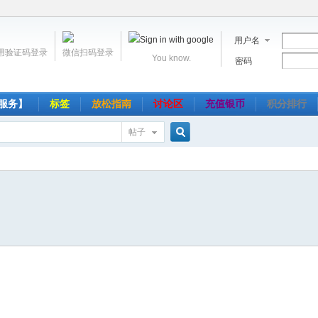
用户名
用验证码登录
微信扫码登录
You know.
密码
服务】
标签
放松指南
讨论区
充值银币
积分排行
帖子
搜
索