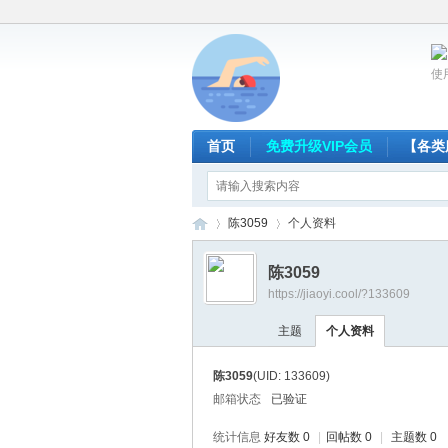
使
首页
免费升级VIP会员
【各类
陈3059
个人资料
陈3059
https://jiaoyi.cool/?133609
放
›
›
主题
个人资料
陈3059
(UID: 133609)
邮箱状态
已验证
统计信息
好友数 0
|
回帖数 0
|
主题数 0