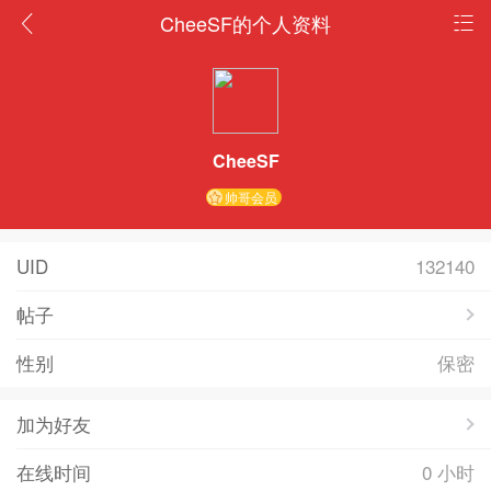
CheeSF的个人资料
CheeSF
帅哥会员
UID
132140
帖子
性别
保密
加为好友
在线时间
0 小时