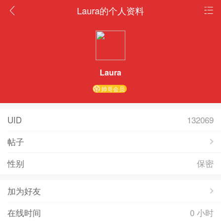
Laura的个人资料
Laura
帅哥会员
UID
132069
帖子
性别
保密
加为好友
在线时间
0 小时