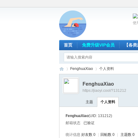
使
首页
免费升级VIP会员
【各类
FenghuaXiao
个人资料
FenghuaXiao
https://jiaoyi.cool/?131212
放
›
›
主题
个人资料
FenghuaXiao
(UID: 131212)
邮箱状态
已验证
统计信息
好友数 0
|
回帖数 0
|
主题数 0