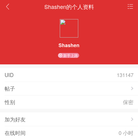
Shashen的个人资料
Shashen
新手上路
UID
131147
帖子
性别
保密
加为好友
在线时间
0 小时