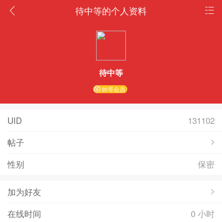
待中等的个人资料
待中等
帅哥会员
UID
131102
帖子
性别
保密
加为好友
在线时间
0 小时