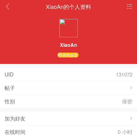
XiaoAn的个人资料
XiaoAn
帅哥会员
UID
131072
帖子
性别
保密
加为好友
在线时间
0 小时