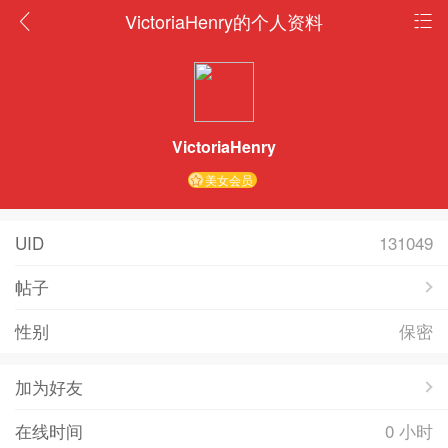
VictoriaHenry的个人资料
VictoriaHenry
美女会员
UID
131049
帖子
性别
保密
加为好友
在线时间
0 小时