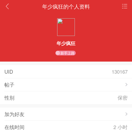
年少疯狂的个人资料
年少疯狂
新手上路
UID
130167
帖子
性别
保密
加为好友
在线时间
2 小时