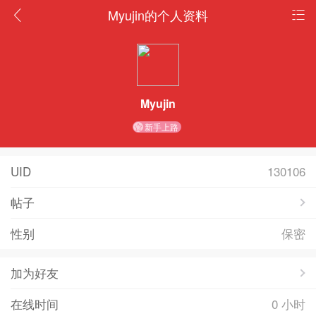
Myujin的个人资料
Myujin
新手上路
UID
130106
帖子
性别
保密
加为好友
在线时间
0 小时