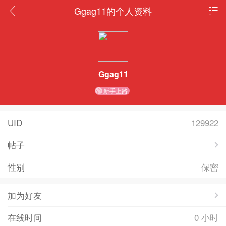
Ggag11的个人资料
Ggag11
新手上路
UID
129922
帖子
性别
保密
加为好友
在线时间
0 小时