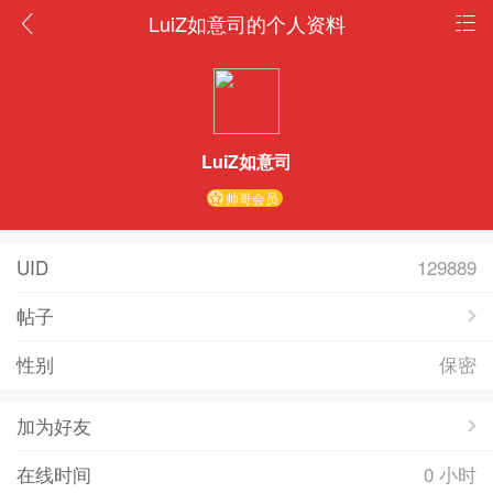
LuiZ如意司的个人资料
LuiZ如意司
帅哥会员
UID
129889
帖子
性别
保密
加为好友
在线时间
0 小时