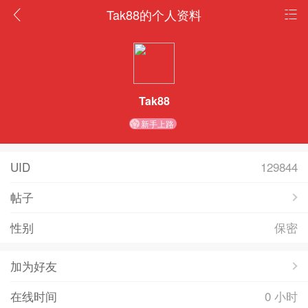
Tak88的个人资料
Tak88
新手上路
UID
129844
帖子
性别
保密
加为好友
在线时间
0 小时