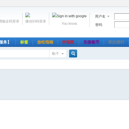
用户名
用验证码登录
微信扫码登录
You know.
密码
服务】
标签
放松指南
讨论区
充值银币
积分排行
帖子
搜
索