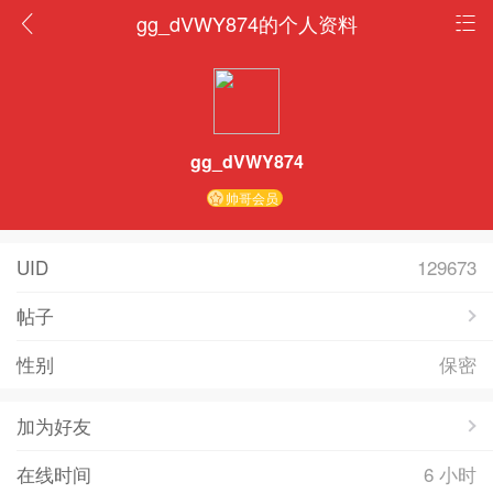
gg_dVWY874的个人资料
gg_dVWY874
帅哥会员
UID
129673
帖子
性别
保密
加为好友
在线时间
6 小时