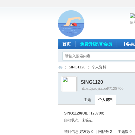
使
首页
免费升级VIP会员
【各类
SING1120
个人资料
SING1120
https://jiaoyi.cool/?128700
放
›
›
主题
个人资料
SING1120
(UID: 128700)
邮箱状态
未验证
统计信息
好友数 0
|
回帖数 2
|
主题数 0