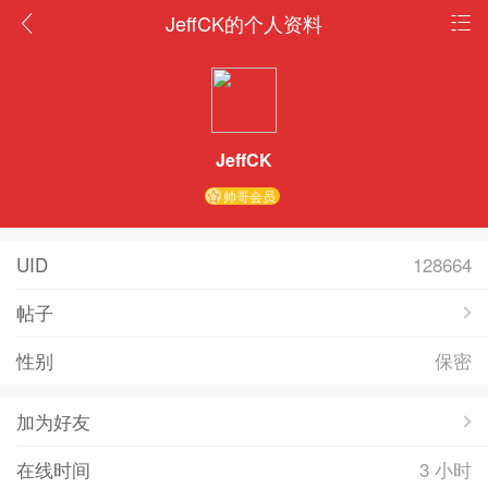
JeffCK的个人资料
JeffCK
帅哥会员
UID
128664
帖子
性别
保密
加为好友
在线时间
3 小时