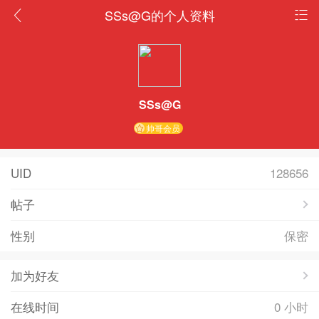
SSs@G的个人资料
SSs@G
帅哥会员
UID
128656
帖子
性别
保密
加为好友
在线时间
0 小时