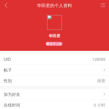
华田君的个人资料
华田君
新手上路
UID
128589
帖子
性别
保密
加为好友
在线时间
0 小时