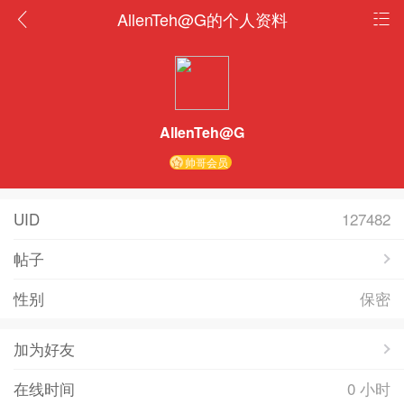
AllenTeh@G的个人资料
AllenTeh@G
帅哥会员
UID
127482
帖子
性别
保密
加为好友
在线时间
0 小时