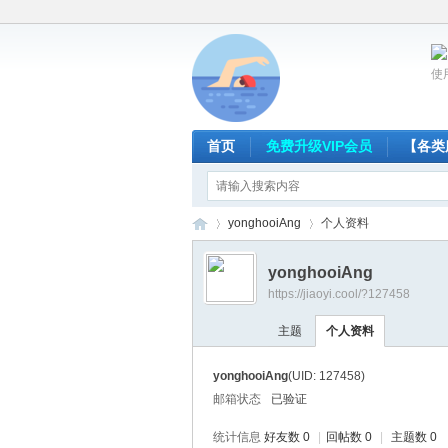
使
首页
免费升级VIP会员
【各类
yonghooiAng
个人资料
yonghooiAng
https://jiaoyi.cool/?127458
放
›
›
主题
个人资料
yonghooiAng
(UID: 127458)
邮箱状态
已验证
统计信息
好友数 0
|
回帖数 0
|
主题数 0