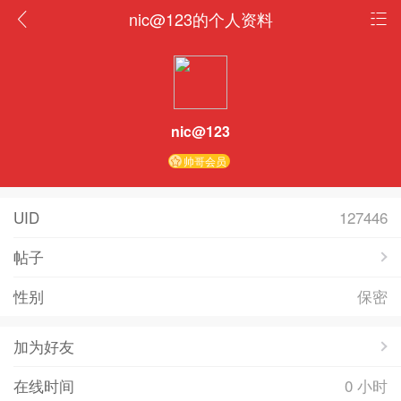
nic@123的个人资料
nic@123
帅哥会员
UID
127446
帖子
性别
保密
加为好友
在线时间
0 小时