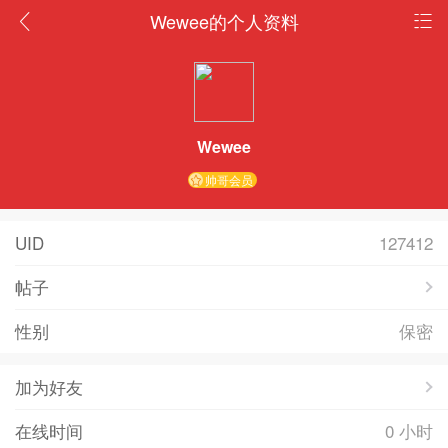
Wewee的个人资料
Wewee
帅哥会员
UID
127412
帖子
性别
保密
加为好友
在线时间
0 小时