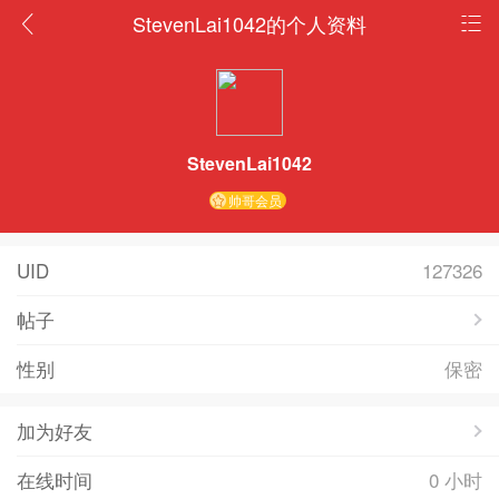
StevenLai1042的个人资料
StevenLai1042
帅哥会员
UID
127326
帖子
性别
保密
加为好友
在线时间
0 小时