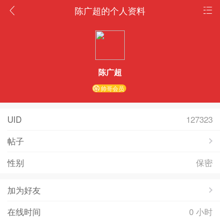
陈广超的个人资料
陈广超
帅哥会员
UID
127323
帖子
性别
保密
加为好友
在线时间
0 小时