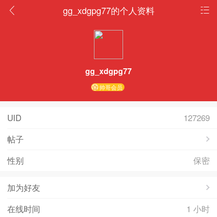
gg_xdgpg77的个人资料
gg_xdgpg77
帅哥会员
UID
127269
帖子
性别
保密
加为好友
在线时间
1 小时