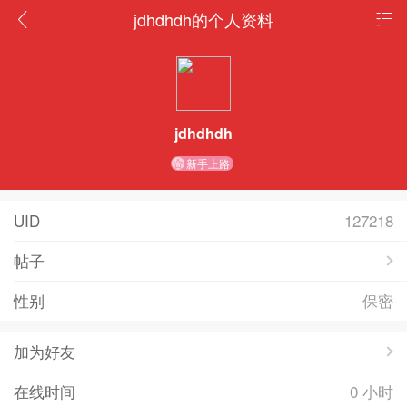
jdhdhdh的个人资料
jdhdhdh
新手上路
UID
127218
帖子
性别
保密
加为好友
在线时间
0 小时