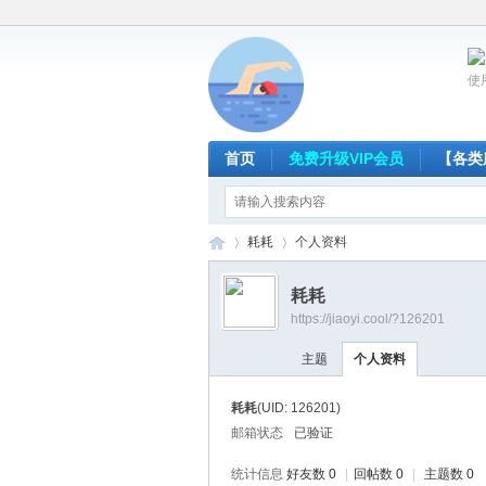
使
首页
免费升级VIP会员
【各类
耗耗
个人资料
耗耗
https://jiaoyi.cool/?126201
放
›
›
主题
个人资料
耗耗
(UID: 126201)
邮箱状态
已验证
统计信息
好友数 0
|
回帖数 0
|
主题数 0