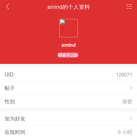
amind的个人资料
amind
新手上路
UID
126071
帖子
性别
保密
加为好友
在线时间
0 小时