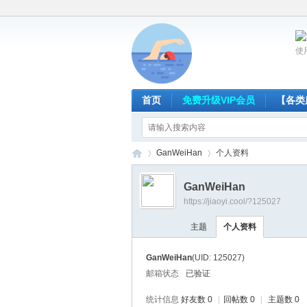
使
首页
免费升级VIP会员
【各类
GanWeiHan
个人资料
GanWeiHan
https://jiaoyi.cool/?125027
放
›
›
主题
个人资料
GanWeiHan
(UID: 125027)
邮箱状态
已验证
统计信息
好友数 0
|
回帖数 0
|
主题数 0