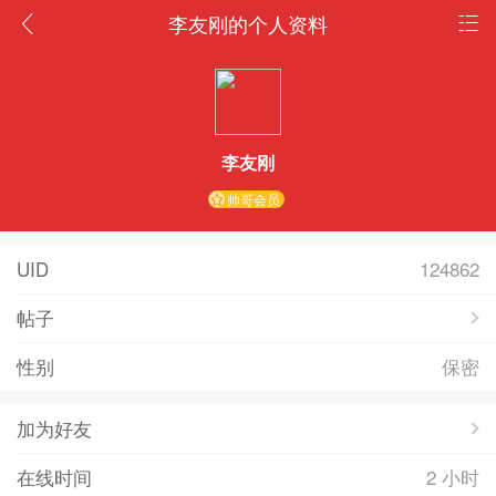
李友刚的个人资料
李友刚
帅哥会员
UID
124862
帖子
性别
保密
加为好友
在线时间
2 小时