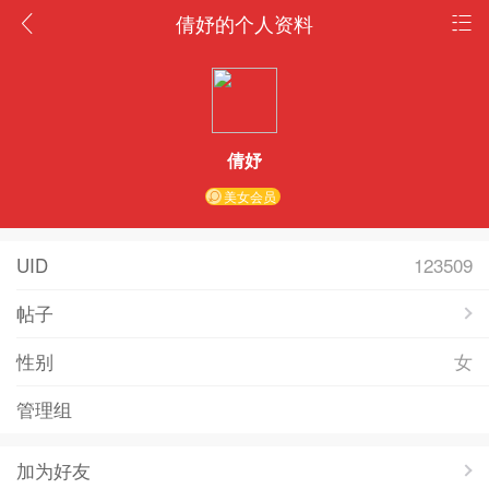
倩妤的个人资料
倩妤
美女会员
UID
123509
帖子
性别
女
管理组
加为好友