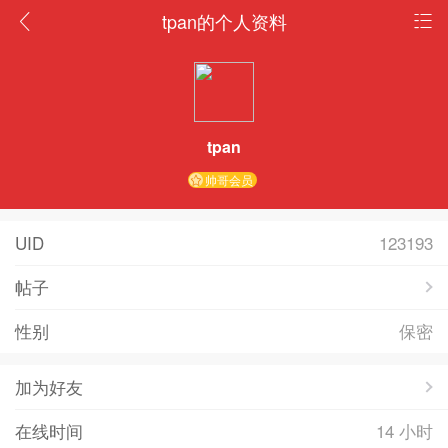
tpan的个人资料
tpan
帅哥会员
UID
123193
帖子
性别
保密
加为好友
在线时间
14 小时