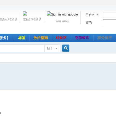
用户名
用验证码登录
微信扫码登录
You know.
密码
服务】
标签
放松指南
讨论区
充值银币
积分排行
帖子
搜
索
0