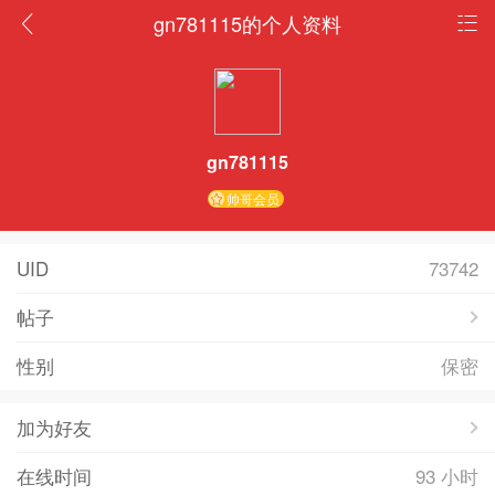
gn781115的个人资料
gn781115
帅哥会员
UID
73742
帖子
性别
保密
加为好友
在线时间
93 小时