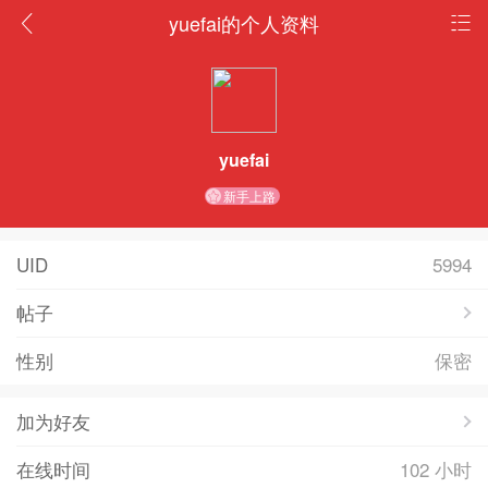
yuefai的个人资料
yuefai
新手上路
UID
5994
帖子
性别
保密
加为好友
在线时间
102 小时