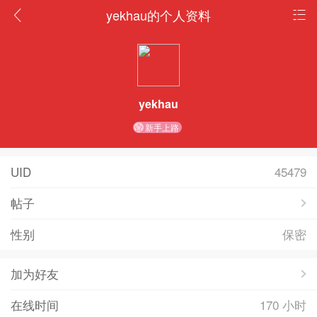
yekhau的个人资料
yekhau
新手上路
UID
45479
帖子
性别
保密
加为好友
在线时间
170 小时