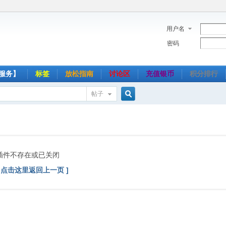
用户名
密码
服务】
标签
放松指南
讨论区
充值银币
积分排行
帖子
搜
索
插件不存在或已关闭
[ 点击这里返回上一页 ]