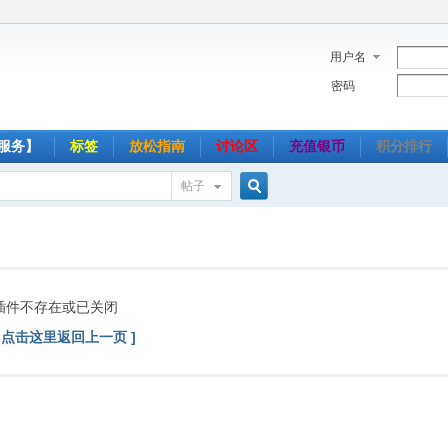
用户名
密码
服务】
标签
放松指南
讨论区
充值银币
积分排行
帖子
搜
索
插件不存在或已关闭
[ 点击这里返回上一页 ]