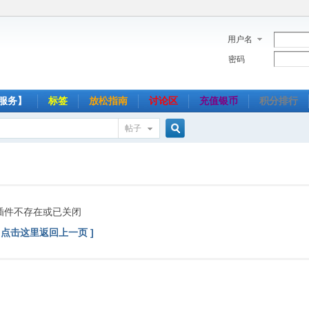
用户名
密码
服务】
标签
放松指南
讨论区
充值银币
积分排行
帖子
搜
索
插件不存在或已关闭
[ 点击这里返回上一页 ]