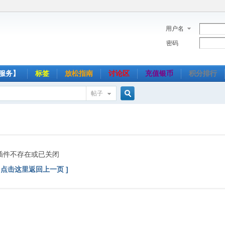
用户名
密码
服务】
标签
放松指南
讨论区
充值银币
积分排行
帖子
搜
索
插件不存在或已关闭
[ 点击这里返回上一页 ]