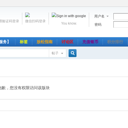
用户名
用验证码登录
微信扫码登录
You know.
密码
服务】
标签
放松指南
讨论区
充值银币
积分排行
帖子
搜
索
抱歉，您没有权限访问该版块