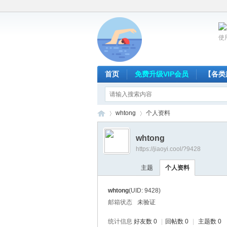
使
首页
免费升级VIP会员
【各类
whtong
个人资料
whtong
https://jiaoyi.cool/?9428
放
›
›
主题
个人资料
whtong
(UID: 9428)
邮箱状态
未验证
统计信息
好友数 0
|
回帖数 0
|
主题数 0