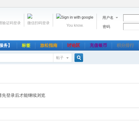
用户名
用验证码登录
微信扫码登录
You know.
密码
服务】
标签
放松指南
讨论区
充值银币
积分排行
帖子
搜
索
请先登录后才能继续浏览