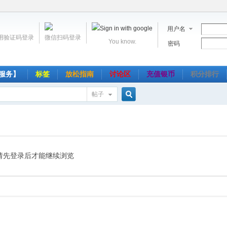
用户名
用验证码登录
微信扫码登录
You know.
密码
服务】
标签
放松指南
讨论区
充值银币
积分排行
帖子
搜
索
请先登录后才能继续浏览