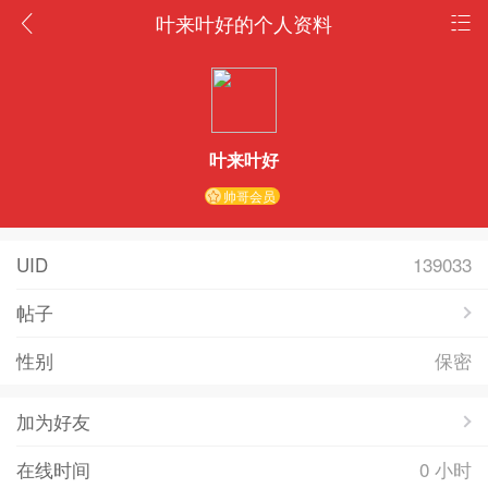
叶来叶好的个人资料
叶来叶好
帅哥会员
UID
139033
帖子
性别
保密
加为好友
在线时间
0 小时