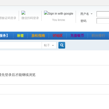
用户名
用验证码登录
微信扫码登录
You know.
密码
服务】
标签
放松指南
讨论区
充值银币
积分排行
帖子
搜
索
请先登录后才能继续浏览