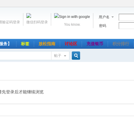
用户名
用验证码登录
微信扫码登录
You know.
密码
服务】
标签
放松指南
讨论区
充值银币
积分排行
帖子
搜
索
请先登录后才能继续浏览