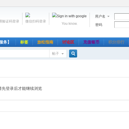
用户名
用验证码登录
微信扫码登录
You know.
密码
服务】
标签
放松指南
讨论区
充值银币
积分排行
帖子
搜
索
请先登录后才能继续浏览