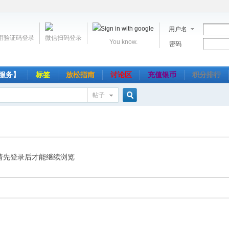
用户名
用验证码登录
微信扫码登录
You know.
密码
服务】
标签
放松指南
讨论区
充值银币
积分排行
帖子
搜
索
请先登录后才能继续浏览